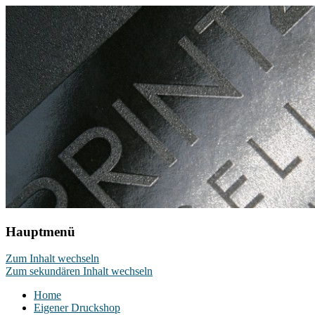
Das Online Druckportal für Wiederverkäu
print4reseller.com
Hauptmenü
Zum Inhalt wechseln
Zum sekundären Inhalt wechseln
Home
Eigener Druckshop